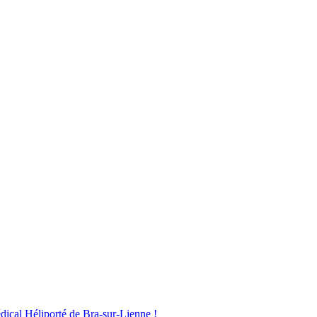
dical Héliporté de Bra-sur-Lienne !