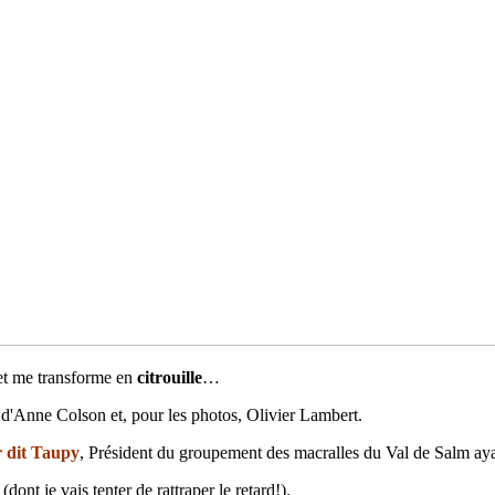
 et me transforme en
citrouille
…
 d'Anne Colson et, pour les photos, Olivier Lambert.
r dit Taupy
, Président du groupement des macralles du Val de Salm aya
ont je vais tenter de rattraper le retard!).